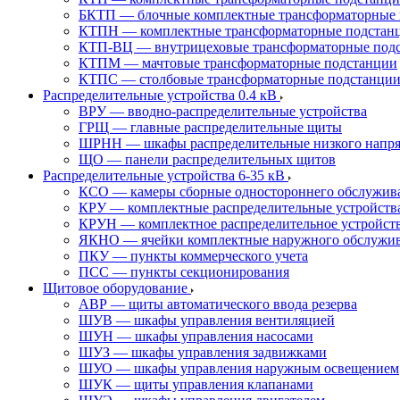
БКТП — блочные комплектные трансформаторные 
КТПН — комплектные трансформаторные подстанц
КТП-ВЦ — внутрицеховые трансформаторные под
КТПМ — мачтовые трансформаторные подстанции
КТПС — столбовые трансформаторные подстанци
Распределительные устройства 0.4 кВ
ВРУ — вводно-распределительные устройства
ГРЩ — главные распределительные щиты
ШРНН — шкафы распределительные низкого напря
ЩО — панели распределительных щитов
Распределительные устройства 6-35 кВ
КСО — камеры сборные одностороннего обслужив
КРУ — комплектные распределительные устройств
КРУН — комплектное распределительное устройст
ЯКНО — ячейки комплектные наружного обслужи
ПКУ — пункты коммерческого учета
ПСС — пункты секционирования
Щитовое оборудование
АВР — щиты автоматического ввода резерва
ШУВ — шкафы управления вентиляцией
ШУН — шкафы управления насосами
ШУЗ — шкафы управления задвижками
ШУО — шкафы управления наружным освещением
ШУК — щиты управления клапанами