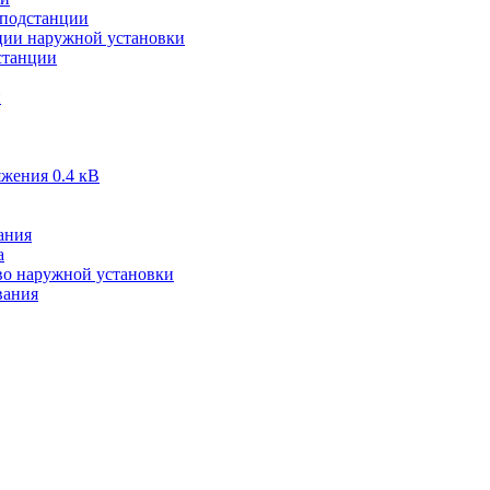
подстанции
ии наружной установки
станции
и
жения 0.4 кВ
ания
а
во наружной установки
вания