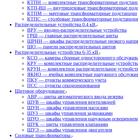
КТПН — комплектные трансформаторные подстанц
КТП-ВЦ — внутрицеховые трансформаторные под
КТПМ — мачтовые трансформаторные подстанции
КТПС — столбовые трансформаторные подстанци
Распределительные устройства 0.4 кВ
ВРУ — вводно-распределительные устройства
ГРЩ — главные распределительные щиты
ШРНН — шкафы распределительные низкого напря
ЩО — панели распределительных щитов
Распределительные устройства 6-35 кВ
КСО — камеры сборные одностороннего обслужив
КРУ — комплектные распределительные устройств
КРУН — комплектное распределительное устройст
ЯКНО — ячейки комплектные наружного обслужи
ПКУ — пункты коммерческого учета
ПСС — пункты секционирования
Щитовое оборудование
АВР — щиты автоматического ввода резерва
ШУВ — шкафы управления вентиляцией
ШУН — шкафы управления насосами
ШУЗ — шкафы управления задвижками
ШУО — шкафы управления наружным освещением
ШУК — щиты управления клапанами
ШУЭ — шкафы управления двигателем
Силовые трансформаторы