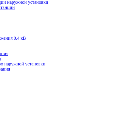
ии наружной установки
станции
и
жения 0.4 кВ
ания
а
во наружной установки
вания