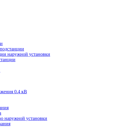
ии
подстанции
ии наружной установки
станции
и
жения 0.4 кВ
ания
а
во наружной установки
вания