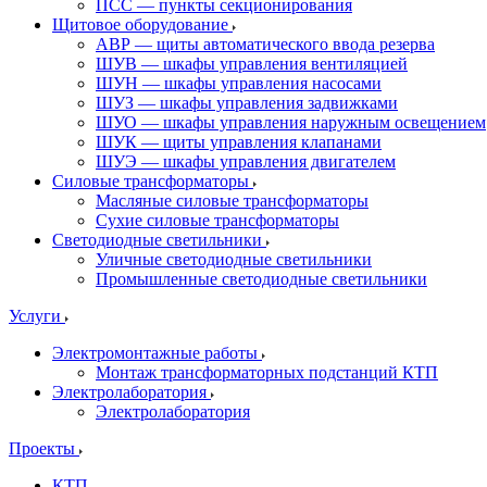
ПСС — пункты секционирования
Щитовое оборудование
АВР — щиты автоматического ввода резерва
ШУВ — шкафы управления вентиляцией
ШУН — шкафы управления насосами
ШУЗ — шкафы управления задвижками
ШУО — шкафы управления наружным освещением
ШУК — щиты управления клапанами
ШУЭ — шкафы управления двигателем
Силовые трансформаторы
Масляные силовые трансформаторы
Сухие силовые трансформаторы
Светодиодные светильники
Уличные светодиодные светильники
Промышленные светодиодные светильники
Услуги
Электромонтажные работы
Монтаж трансформаторных подстанций КТП
Электролаборатория
Электролаборатория
Проекты
КТП