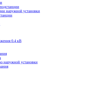
ии
подстанции
ии наружной установки
станции
и
жения 0.4 кВ
ания
а
во наружной установки
вания