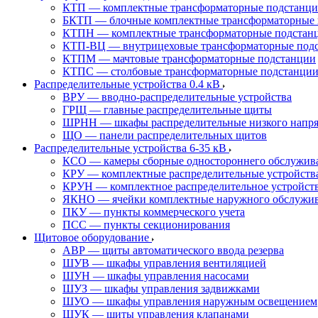
КТП — комплектные трансформаторные подстанц
БКТП — блочные комплектные трансформаторные 
КТПН — комплектные трансформаторные подстанц
КТП-ВЦ — внутрицеховые трансформаторные под
КТПМ — мачтовые трансформаторные подстанции
КТПС — столбовые трансформаторные подстанци
Распределительные устройства 0.4 кВ
ВРУ — вводно-распределительные устройства
ГРЩ — главные распределительные щиты
ШРНН — шкафы распределительные низкого напря
ЩО — панели распределительных щитов
Распределительные устройства 6-35 кВ
КСО — камеры сборные одностороннего обслужив
КРУ — комплектные распределительные устройств
КРУН — комплектное распределительное устройст
ЯКНО — ячейки комплектные наружного обслужи
ПКУ — пункты коммерческого учета
ПСС — пункты секционирования
Щитовое оборудование
АВР — щиты автоматического ввода резерва
ШУВ — шкафы управления вентиляцией
ШУН — шкафы управления насосами
ШУЗ — шкафы управления задвижками
ШУО — шкафы управления наружным освещением
ШУК — щиты управления клапанами