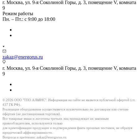
г. Москва, ул. 9-я Соколиной Горы, д. 3, помещение V, комната
9
Режим работы
Пн. – Пт.: с 9:00 до 18:00
zakaz@energorus.ru
г. Москва, ул. 9-я Соколиной Горы, д. 3, помещение V, комната
9
© 2026 ООО "ТПО АЛЬЯНС". Информация на сайте не является публичной офертой (ст.
437 ГК РФ).
Реализация оборудования осуществляется исключительно по договорам или счетам-
офертам (не дистанционная торговля).
Все товарные знаки и логотипы третьих лиц принадлежат их законным
правообладателям, используются только
для идентификации продукции и подтверждения факта прошлых поставок, не образуя
юридической аффилированности.
Вопросы и претензии:
zakaz@energorus.ru
.