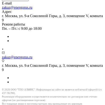
E-mail
zakaz@energorus.ru
Адрес
г. Москва, ул. 9-я Соколиной Горы, д. 3, помещение V, комната
9
Режим работы
Пн. – Пт.: с 9:00 до 18:00
zakaz@energorus.ru
г. Москва, ул. 9-я Соколиной Горы, д. 3, помещение V, комната
9
© 2026 ООО "ТПО АЛЬЯНС". Информация на сайте не является публичной офертой (ст.
437 ГК РФ).
Реализация оборудования осуществляется исключительно по договорам или счетам-
офертам (не дистанционная торговля).
Все товарные знаки и логотипы третьих лиц принадлежат их законным