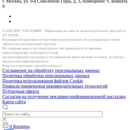
г. Москва, ул. 9-я Соколиной Горы, д. 3, помещение V, комната
9
© 2026 ООО "ТПО АЛЬЯНС". Информация на сайте не является публичной офертой (ст.
437 ГК РФ).
Реализация оборудования осуществляется исключительно по договорам или счетам-
офертам (не дистанционная торговля).
Все товарные знаки и логотипы третьих лиц принадлежат их законным
правообладателям, используются только
для идентификации продукции и подтверждения факта прошлых поставок, не образуя
юридической аффилированности.
Вопросы и претензии:
zakaz@energorus.ru
.
Соглашение на обработку персональных данных
Политика обработки персональных данных
Политика использования файлов Cookie
Правила применения рекомендательных технологий
Публичная оферта
Согласия на получение рекламно-информационной рассылки
Карта сайта
0
Корзина