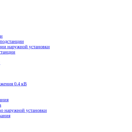
ии
подстанции
ии наружной установки
станции
и
жения 0.4 кВ
ания
а
во наружной установки
вания