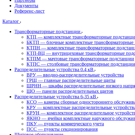
Партнеры
Документы
Референс-лист
Каталог
Трансформаторные подстанции
КТП — комплектные трансформаторные подстанц
БКТП — блочные комплектные трансформаторные 
КТПН — комплектные трансформаторные подстанц
КТП-ВЦ — внутрицеховые трансформаторные под
КТПМ — мачтовые трансформаторные подстанции
КТПС — столбовые трансформаторные подстанци
Распределительные устройства 0.4 кВ
ВРУ — вводно-распределительные устройства
ГРЩ — главные распределительные щиты
ШРНН — шкафы распределительные низкого напря
ЩО — панели распределительных щитов
Распределительные устройства 6-35 кВ
КСО — камеры сборные одностороннего обслужив
КРУ — комплектные распределительные устройств
КРУН — комплектное распределительное устройст
ЯКНО — ячейки комплектные наружного обслужи
ПКУ — пункты коммерческого учета
ПСС — пункты секционирования
Щитовое оборудование