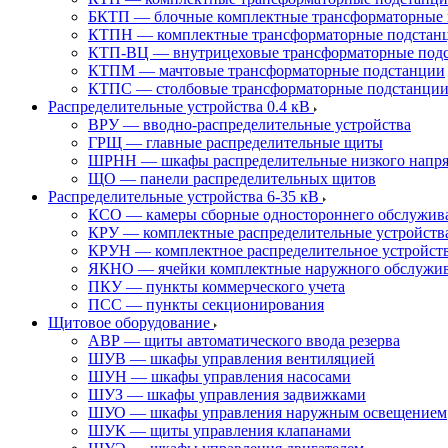
БКТП — блочные комплектные трансформаторные 
КТПН — комплектные трансформаторные подстанц
КТП-ВЦ — внутрицеховые трансформаторные под
КТПМ — мачтовые трансформаторные подстанции
КТПС — столбовые трансформаторные подстанци
Распределительные устройства 0.4 кВ
ВРУ — вводно-распределительные устройства
ГРЩ — главные распределительные щиты
ШРНН — шкафы распределительные низкого напря
ЩО — панели распределительных щитов
Распределительные устройства 6-35 кВ
КСО — камеры сборные одностороннего обслужив
КРУ — комплектные распределительные устройств
КРУН — комплектное распределительное устройст
ЯКНО — ячейки комплектные наружного обслужи
ПКУ — пункты коммерческого учета
ПСС — пункты секционирования
Щитовое оборудование
АВР — щиты автоматического ввода резерва
ШУВ — шкафы управления вентиляцией
ШУН — шкафы управления насосами
ШУЗ — шкафы управления задвижками
ШУО — шкафы управления наружным освещением
ШУК — щиты управления клапанами