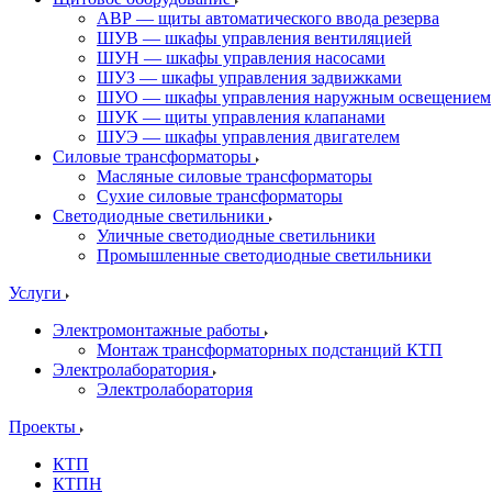
АВР — щиты автоматического ввода резерва
ШУВ — шкафы управления вентиляцией
ШУН — шкафы управления насосами
ШУЗ — шкафы управления задвижками
ШУО — шкафы управления наружным освещением
ШУК — щиты управления клапанами
ШУЭ — шкафы управления двигателем
Силовые трансформаторы
Масляные силовые трансформаторы
Сухие силовые трансформаторы
Светодиодные светильники
Уличные светодиодные светильники
Промышленные светодиодные светильники
Услуги
Электромонтажные работы
Монтаж трансформаторных подстанций КТП
Электролаборатория
Электролаборатория
Проекты
КТП
КТПН