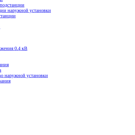
подстанции
ии наружной установки
станции
и
жения 0.4 кВ
ания
а
во наружной установки
вания