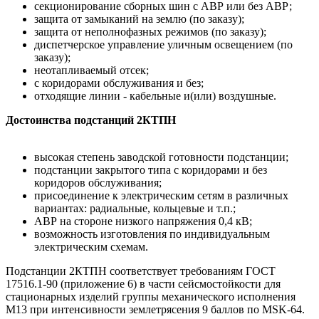
секционирование сборных шин с АВР или без АВР;
защита от замыканий на землю (по заказу);
защита от неполнофазных режимов (по заказу);
диспетчерское управление уличным освещением (по
заказу);
неотапливаемый отсек;
с коридорами обслуживания и без;
отходящие линии - кабельные и(или) воздушные.
Достоинства подстанций 2КТПН
высокая степень заводской готовности подстанции;
подстанции закрытого типа с коридорами и без
коридоров обслуживания;
присоединение к электрическим сетям в различных
вариантах: радиальные, кольцевые и т.п.;
АВР на стороне низкого напряжения 0,4 кВ;
возможность изготовления по индивидуальным
электрическим схемам.
Подстанции 2КТПН соответствует требованиям ГОСТ
17516.1-90 (приложение 6) в части сейсмостойкости для
стационарных изделий группы механического исполнения
М13 при интенсивности землетрясения 9 баллов по MSK-64.