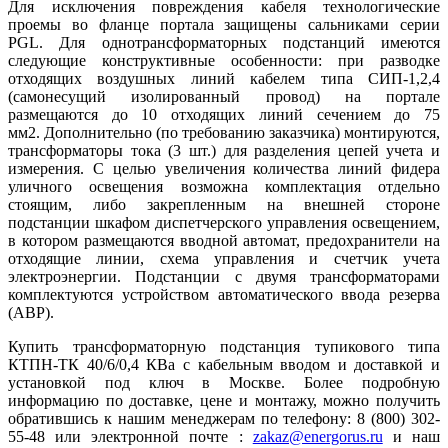
Для исключения повреждения кабеля технологические
проемы во фланце портала защищены сальниками серии
PGL.
Для однотрансформаторных подстанций имеются
следующие конструктивные особенности: при разводке
отходящих воздушных линий кабелем типа СИП-1,2,4
(самонесущий изолированный провод) на портале
размещаются до 10 отходящих линий сечением до 75
мм2.
Дополнительно (по требованию заказчика) монтируются,
трансформаторы тока (3 шт.) для разделения цепей учета и
измерения.
С целью увеличения количества линий фидера
уличного освещения возможна комплектация отдельно
стоящим, либо закрепленным на внешней стороне
подстанции шкафом диспетчерского управления освещением,
в котором размещаются вводной автомат, предохранители на
отходящие линии, схема управления и счетчик учета
электроэнергии.
Подстанции с двумя трансформаторами
комплектуются устройством автоматического ввода резерва
(АВР).
Купить трансформаторную подстанция тупикового типа
КТПН-ТК 40/6/0,4 КВа с кабельным вводом и доставкой и
установкой под ключ в Москве. Более подробную
информацию по доставке, цене и монтажу, можно получить
обратившись к нашим менеджерам по телефону: 8 (800) 302-
55-48 или электронной почте :
zakaz@energorus.ru
и наш