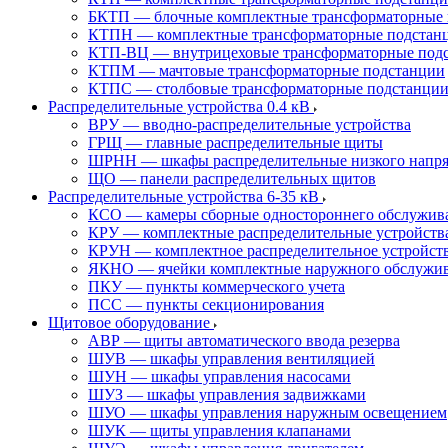
БКТП — блочные комплектные трансформаторные 
КТПН — комплектные трансформаторные подстанц
КТП-ВЦ — внутрицеховые трансформаторные под
КТПМ — мачтовые трансформаторные подстанции
КТПС — столбовые трансформаторные подстанци
Распределительные устройства 0.4 кВ
ВРУ — вводно-распределительные устройства
ГРЩ — главные распределительные щиты
ШРНН — шкафы распределительные низкого напря
ЩО — панели распределительных щитов
Распределительные устройства 6-35 кВ
КСО — камеры сборные одностороннего обслужив
КРУ — комплектные распределительные устройств
КРУН — комплектное распределительное устройст
ЯКНО — ячейки комплектные наружного обслужи
ПКУ — пункты коммерческого учета
ПСС — пункты секционирования
Щитовое оборудование
АВР — щиты автоматического ввода резерва
ШУВ — шкафы управления вентиляцией
ШУН — шкафы управления насосами
ШУЗ — шкафы управления задвижками
ШУО — шкафы управления наружным освещением
ШУК — щиты управления клапанами