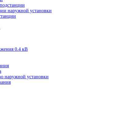
подстанции
ии наружной установки
станции
и
жения 0.4 кВ
ания
а
во наружной установки
вания