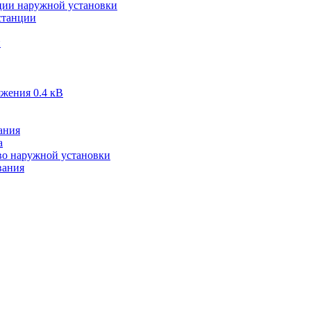
ии наружной установки
станции
и
жения 0.4 кВ
ания
а
во наружной установки
вания