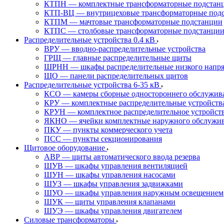
КТПН — комплектные трансформаторные подстанц
КТП-ВЦ — внутрицеховые трансформаторные под
КТПМ — мачтовые трансформаторные подстанции
КТПС — столбовые трансформаторные подстанци
Распределительные устройства 0.4 кВ
ВРУ — вводно-распределительные устройства
ГРЩ — главные распределительные щиты
ШРНН — шкафы распределительные низкого напря
ЩО — панели распределительных щитов
Распределительные устройства 6-35 кВ
КСО — камеры сборные одностороннего обслужив
КРУ — комплектные распределительные устройств
КРУН — комплектное распределительное устройст
ЯКНО — ячейки комплектные наружного обслужи
ПКУ — пункты коммерческого учета
ПСС — пункты секционирования
Щитовое оборудование
АВР — щиты автоматического ввода резерва
ШУВ — шкафы управления вентиляцией
ШУН — шкафы управления насосами
ШУЗ — шкафы управления задвижками
ШУО — шкафы управления наружным освещением
ШУК — щиты управления клапанами
ШУЭ — шкафы управления двигателем
Силовые трансформаторы