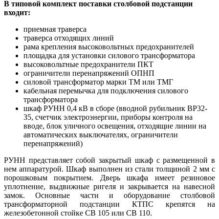
В типовой комплект поставки столбовой подстанции
входит:
приемная траверса
траверса отходящих линий
рама крепления высоковольтных предохранителей
площадка для установки силового трансформатора
высоковольтные предохранители ПКТ
ограничители перенапряжений ОПНП
силовой трансформатор марки ТМ или ТМГ
кабельная перемычка для подключения силового
трансформатора
шкаф РУНН 0,4 кВ в сборе (вводной рубильник ВР32-
35, счетчик электроэнергии, приборы контроля на
вводе, блок уличного освещения, отходящие линии на
автоматических выключателях, ограничители
перенапряжений)
РУНН представляет собой закрытый шкаф с размещенной в
нем аппаратурой. Шкаф выполнен из стали толщиной 2 мм с
порошковым покрытием. Дверь шкафа имеет резиновое
уплотнение, выдвижные ригеля и закрывается на навесной
замок.
Основные части и оборудование столбовой
трансформаторной подстанции КТПС крепятся на
железобетонной стойке СВ 105 или СВ 110.