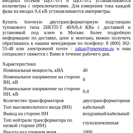
вводных отсеков ЩО-70-1 и ЩО-70-2 устанавливаются
вольтметры с переключателями. Для измерения тока каждой
фазы на вводах 0,4 кВ устанавливаются амперметры.
Купить блочную двухтрансформаторную подстанцию
тупикового типа 2БКТП-Т 40/6/0,4 КВа
с доставкой и
установкой под ключ в Москве. Более подробную
информацию по доставке, цене и монтажу, можно получить
обратившись к нашим менеджерам по телефону: 8 (800) 302-
55-48 или электронной почте :
zakaz@energorus.ru
и наш
специалист свяжется с Вами в течение рабочего дня.
Характеристики
Номинальная мощность, кВА
40
Номинальное напряжение на стороне
6
ВН, кВ
Номинальное напряжение на стороне
0.4
НН, кВ
Количество трансформаторов
двухтрансформаторная
Тип высоковольтного ввода (ВН)
кабельный
Вывод на стороне НН
воздушный/кабельный
Тип нейтрали трансформатора по
глухозаземленная
низкой стороне (НН)
Высота над уровнем моря
1000