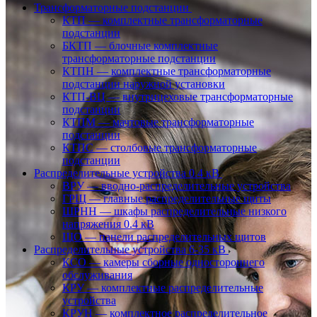
Трансформаторные подстанции
КТП — комплектные трансформаторные
подстанции
БКТП — блочные комплектные
трансформаторные подстанции
КТПН — комплектные трансформаторные
подстанции наружной установки
КТП-ВЦ — внутрицеховые трансформаторные
подстанции
КТПМ — мачтовые трансформаторные
подстанции
КТПС — столбовые трансформаторные
подстанции
Распределительные устройства 0.4 кВ
ВРУ — вводно-распределительные устройства
ГРЩ — главные распределительные щиты
ШРНН — шкафы распределительные низкого
напряжения 0.4 кВ
ЩО — панели распределительных щитов
Распределительные устройства 6-35 кВ
КСО — камеры сборные одностороннего
обслуживания
КРУ — комплектные распределительные
устройства
КРУН — комплектное распределительное