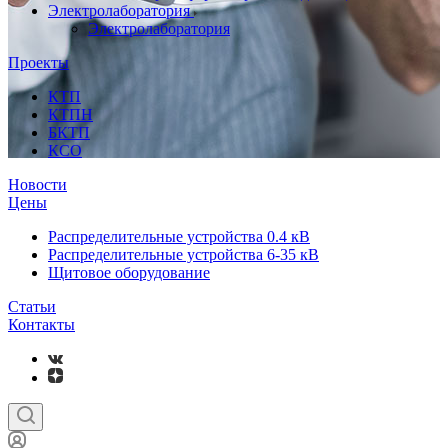
Электролаборатория
Электролаборатория
Проекты
КТП
КТПН
БКТП
КСО
Новости
Цены
Распределительные устройства 0.4 кВ
Распределительные устройства 6-35 кВ
Щитовое оборудование
Статьи
Контакты