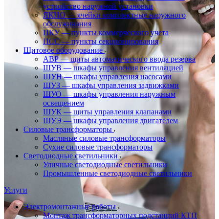
устройство наружной установки
ЯКНО — ячейки комплектные наружного
обслуживания
ПКУ — пункты коммерческого учета
ПСС — пункты секционирования
Щитовое оборудование
АВР — щиты автоматического ввода резерва
ШУВ — шкафы управления вентиляцией
ШУН — шкафы управления насосами
ШУЗ — шкафы управления задвижками
ШУО — шкафы управления наружным
освещением
ШУК — щиты управления клапанами
ШУЭ — шкафы управления двигателем
Силовые трансформаторы
Масляные силовые трансформаторы
Сухие силовые трансформаторы
Светодиодные светильники
Уличные светодиодные светильники
Промышленные светодиодные светильники
Услуги
Электромонтажные работы
Монтаж трансформаторных подстанций КТП