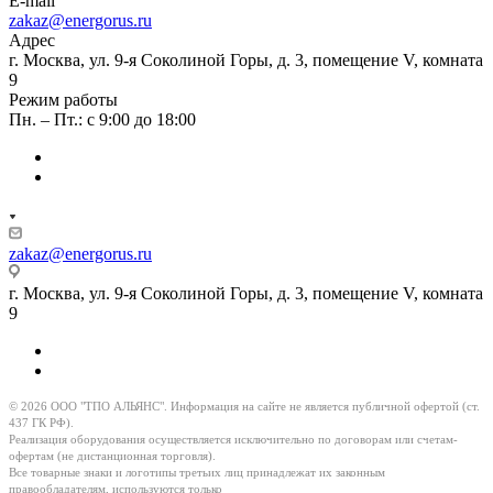
E-mail
zakaz@energorus.ru
Адрес
г. Москва, ул. 9-я Соколиной Горы, д. 3, помещение V, комната
9
Режим работы
Пн. – Пт.: с 9:00 до 18:00
zakaz@energorus.ru
г. Москва, ул. 9-я Соколиной Горы, д. 3, помещение V, комната
9
© 2026 ООО "ТПО АЛЬЯНС". Информация на сайте не является публичной офертой (ст.
437 ГК РФ).
Реализация оборудования осуществляется исключительно по договорам или счетам-
офертам (не дистанционная торговля).
Все товарные знаки и логотипы третьих лиц принадлежат их законным
правообладателям, используются только