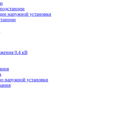
ии
подстанции
ии наружной установки
станции
и
жения 0.4 кВ
ания
а
во наружной установки
вания