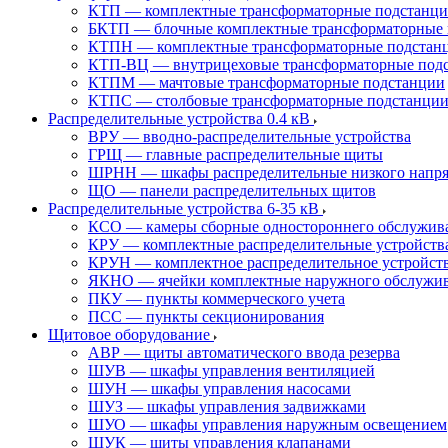
КТП — комплектные трансформаторные подстанц
БКТП — блочные комплектные трансформаторные 
КТПН — комплектные трансформаторные подстанц
КТП-ВЦ — внутрицеховые трансформаторные под
КТПМ — мачтовые трансформаторные подстанции
КТПС — столбовые трансформаторные подстанци
Распределительные устройства 0.4 кВ
ВРУ — вводно-распределительные устройства
ГРЩ — главные распределительные щиты
ШРНН — шкафы распределительные низкого напря
ЩО — панели распределительных щитов
Распределительные устройства 6-35 кВ
КСО — камеры сборные одностороннего обслужив
КРУ — комплектные распределительные устройств
КРУН — комплектное распределительное устройст
ЯКНО — ячейки комплектные наружного обслужи
ПКУ — пункты коммерческого учета
ПСС — пункты секционирования
Щитовое оборудование
АВР — щиты автоматического ввода резерва
ШУВ — шкафы управления вентиляцией
ШУН — шкафы управления насосами
ШУЗ — шкафы управления задвижками
ШУО — шкафы управления наружным освещением
ШУК — щиты управления клапанами