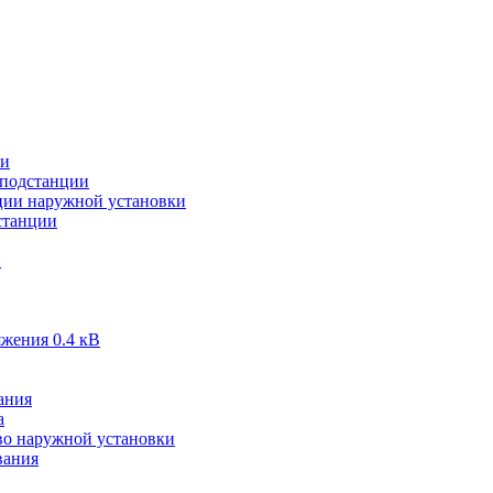
ии
подстанции
ии наружной установки
станции
и
жения 0.4 кВ
ания
а
во наружной установки
вания