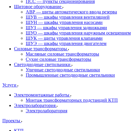
ПСС — пункты секционирования
Щитовое оборудование
АВР — щиты автоматического ввода резерва
ШУВ — шкафы управления вентиляцией
ШУН — шкафы управления насосами
ШУЗ — шкафы управления задвижками
ШУО — шкафы управления наружным освещением
ШУК — щиты управления клапанами
ШУЭ — шкафы управления двигателем
Силовые трансформаторы
Масляные силовые трансформаторы
Сухие силовые трансформаторы
Светодиодные светильники
Уличные светодиодные светильники
Промышленные светодиодные светильники
Услуги
Электромонтажные работы
Монтаж трансформаторных подстанций КТП
Электролаборатория
Электролаборатория
Проекты
КТП