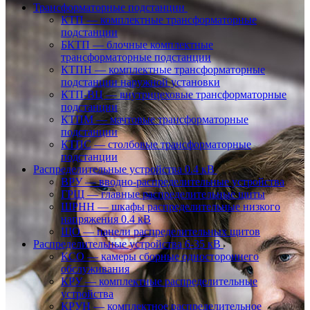
Трансформаторные подстанции
КТП — комплектные трансформаторные
подстанции
БКТП — блочные комплектные
трансформаторные подстанции
КТПН — комплектные трансформаторные
подстанции наружной установки
КТП-ВЦ — внутрицеховые трансформаторные
подстанции
КТПМ — мачтовые трансформаторные
подстанции
КТПС — столбовые трансформаторные
подстанции
Распределительные устройства 0.4 кВ
ВРУ — вводно-распределительные устройства
ГРЩ — главные распределительные щиты
ШРНН — шкафы распределительные низкого
напряжения 0.4 кВ
ЩО — панели распределительных щитов
Распределительные устройства 6-35 кВ
КСО — камеры сборные одностороннего
обслуживания
КРУ — комплектные распределительные
устройства
КРУН — комплектное распределительное