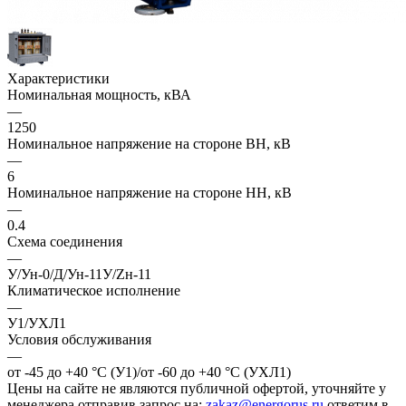
Характеристики
Номинальная мощность, кВА
—
1250
Номинальное напряжение на стороне ВН, кВ
—
6
Номинальное напряжение на стороне НН, кВ
—
0.4
Схема соединения
—
У/Ун-0/Д/Ун-11У/Zн-11
Климатическое исполнение
—
У1/УХЛ1
Условия обслуживания
—
от -45 до +40 °С (У1)/от -60 до +40 °С (УХЛ1)
Цены на сайте не являются публичной офертой, уточняйте у
менеджера отправив запрос на:
zakaz@energorus.ru
ответим в