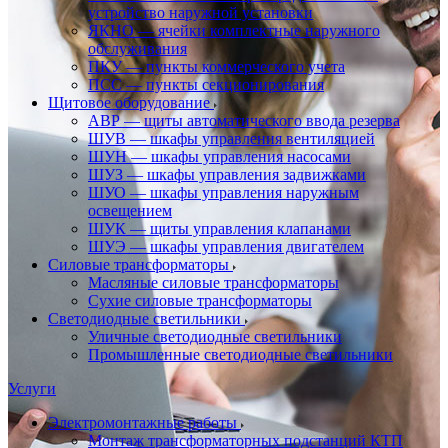
устройство наружной установки
ЯКНО — ячейки комплектные наружного
обслуживания
ПКУ — пункты коммерческого учета
ПСС — пункты секционирования
Щитовое оборудование
АВР — щиты автоматического ввода резерва
ШУВ — шкафы управления вентиляцией
ШУН — шкафы управления насосами
ШУЗ — шкафы управления задвижками
ШУО — шкафы управления наружным
освещением
ШУК — щиты управления клапанами
ШУЭ — шкафы управления двигателем
Силовые трансформаторы
Масляные силовые трансформаторы
Сухие силовые трансформаторы
Светодиодные светильники
Уличные светодиодные светильники
Промышленные светодиодные светильники
Услуги
Электромонтажные работы
Монтаж трансформаторных подстанций КТП