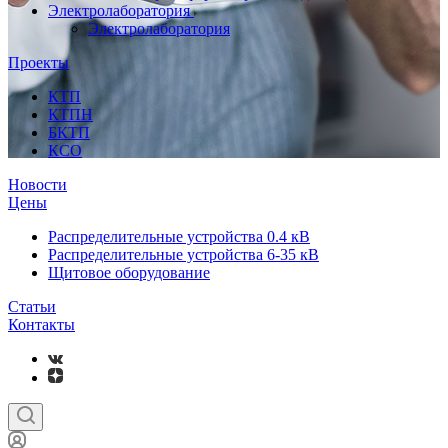
Электролаборатория
Электролаборатория
Проекты
КТП
КТПН
БКТП
КСО
Новости
Цены
Распределительные устройства 0.4 кВ
Распределительные устройства 6-35 кВ
Щитовое оборудование
Статьи
Контакты