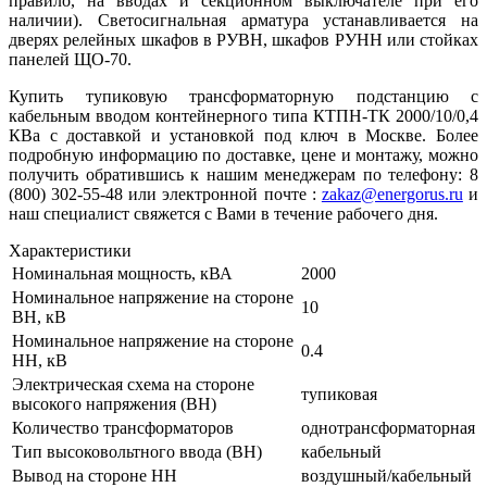
правило, на вводах и секционном выключателе при его
наличии). Светосигнальная арматура устанавливается на
дверях релейных шкафов в РУВН, шкафов РУНН или стойках
панелей ЩО-70.
Купить тупиковую трансформаторную подстанцию с
кабельным вводом контейнерного типа КТПН-ТК 2000/10/0,4
КВа с доставкой и установкой под ключ в Москве. Более
подробную информацию по доставке, цене и монтажу, можно
получить обратившись к нашим менеджерам по телефону: 8
(800) 302-55-48 или электронной почте :
zakaz@energorus.ru
и
наш специалист свяжется с Вами в течение рабочего дня.
Характеристики
Номинальная мощность, кВА
2000
Номинальное напряжение на стороне
10
ВН, кВ
Номинальное напряжение на стороне
0.4
НН, кВ
Электрическая схема на стороне
тупиковая
высокого напряжения (ВН)
Количество трансформаторов
однотрансформаторная
Тип высоковольтного ввода (ВН)
кабельный
Вывод на стороне НН
воздушный/кабельный